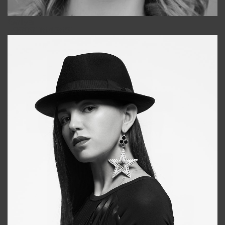
Galya
+998911648651