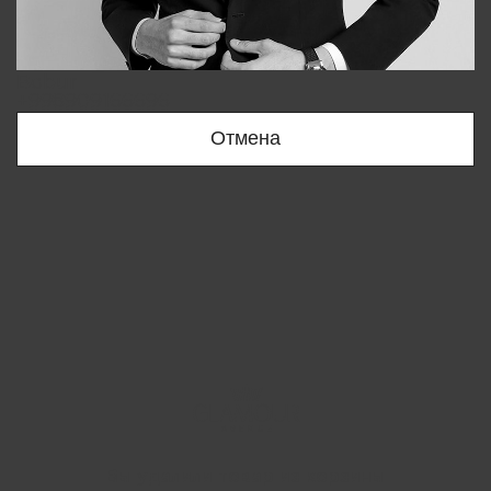
Bobur
+998909166696
Отмена
Вы удалили товар из корзины