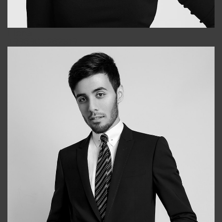
Elena
+998903282619