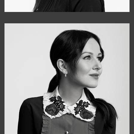
Tonya
+998931718866