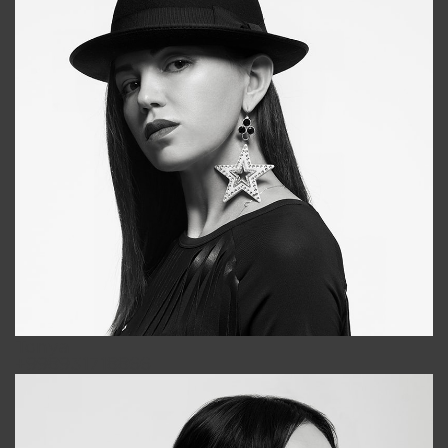
Tonya
+998931718866