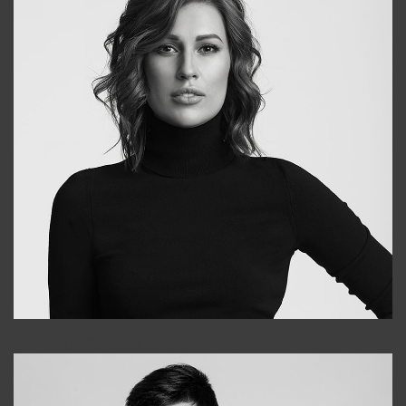
Elena
+998903282619