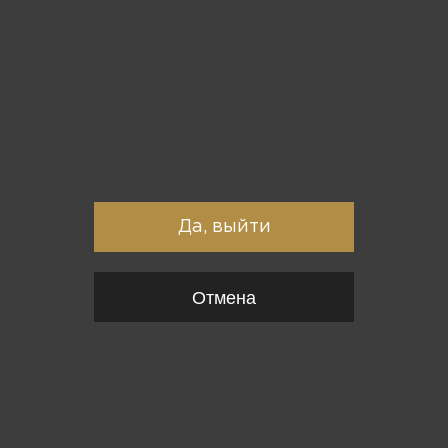
Вы точно хотите выйти?
Да, выйти
Отмена
{*
*}