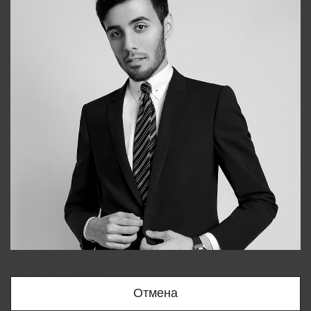
Bobur
+998909166696
Отмена