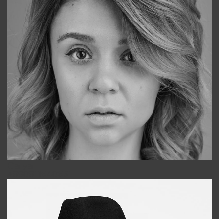
Galya
+998911648651