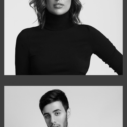
Elena
+998903282619