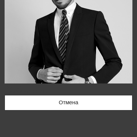
Bobur
+998909166696
Отмена