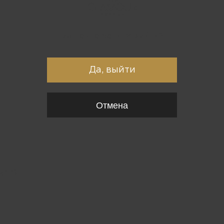
Вы точно хотите выйти?
Да, выйти
Отмена
{*
*}