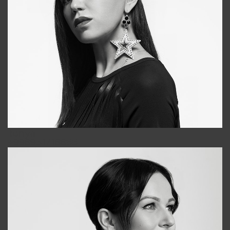
Tonya
+998931718866