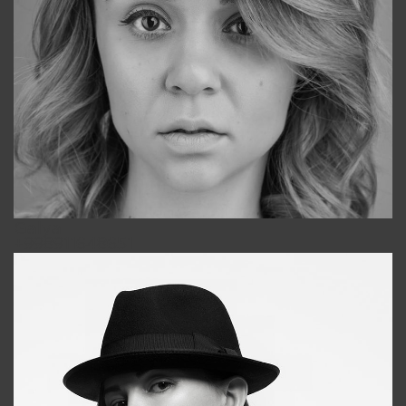
Galya
+998911648651