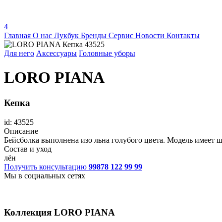
4
Главная
О нас
Лукбук
Бренды
Сервис
Новости
Контакты
Для него
Аксессуары
Головные уборы
LORO PIANA
Кепка
id: 43525
Описание
Бейсболка выполнена изо льна голубого цвета. Модель имеет ш
Состав и уход
лён
Получить консультацию
99878 122 99 99
Мы в социальных сетях
Коллекция
LORO PIANA