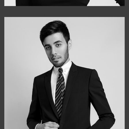
Elena
+998903282619