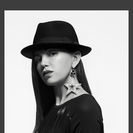
Galya
+998911648651