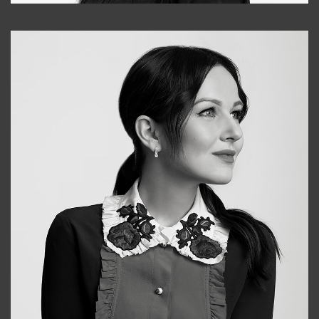
Tonya
+998931718866