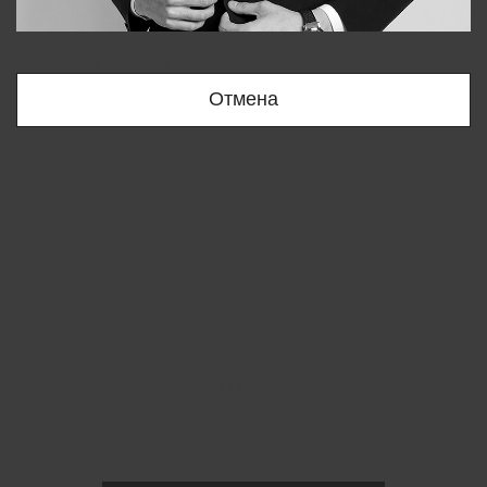
Bobur
+998909166696
Отмена
Вы удалили товар из корзины