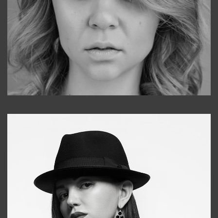
Galya
+998911648651