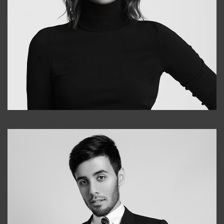
Elena
+998903282619