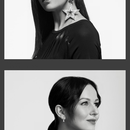
Tonya
+998931718866