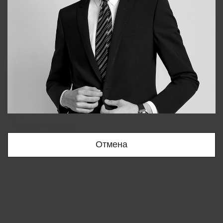
Bobur
+998909166696
Отмена