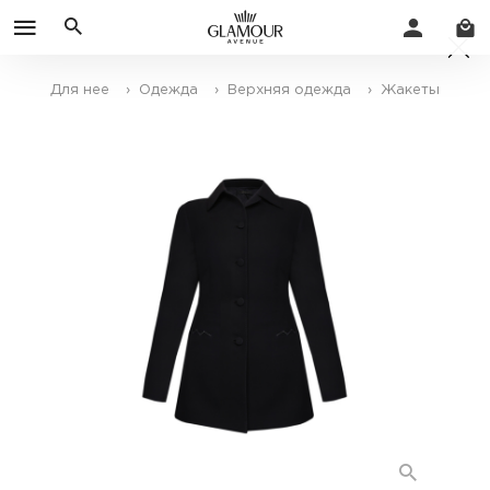
Для нее
› Одежда
› Верхняя одежда
› Жакеты