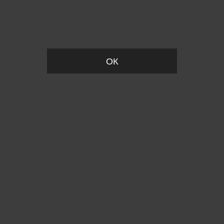
Вы удалили товар из корзины
ОК
Пожалуйста, установите размер