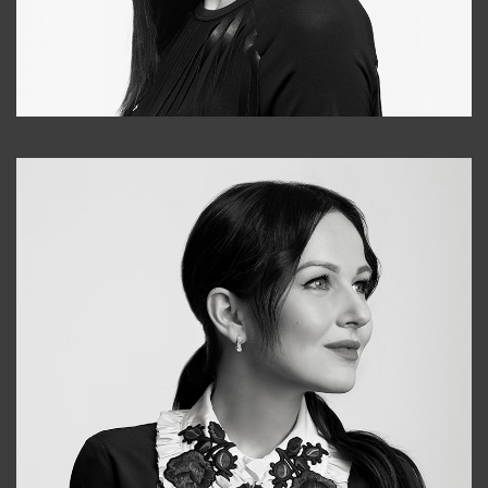
Tonya
+998931718866