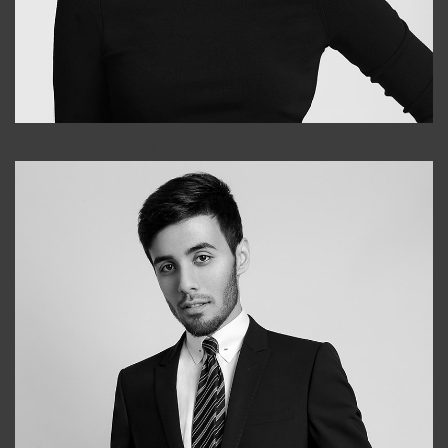
Elena
+998903282619