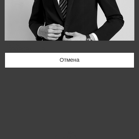
Bobur
+998909166696
Отмена