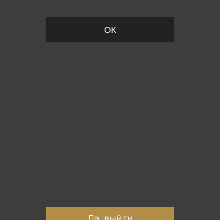
ОК
Вы точно хотите выйти?
Да, выйти