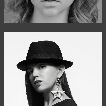
Galya
+998911648651