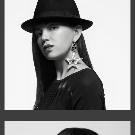
Tonya
+998931718866