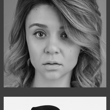
Galya
+998911648651