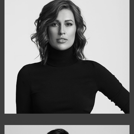
Elena
+998903282619