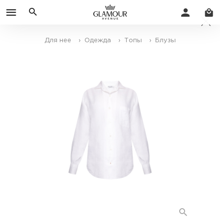
Для нее
› Одежда
› Топы
› Блузы