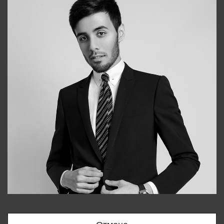
Bobur
+998909166696