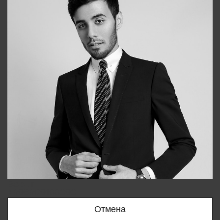
Bobur
+998909166696
Отмена