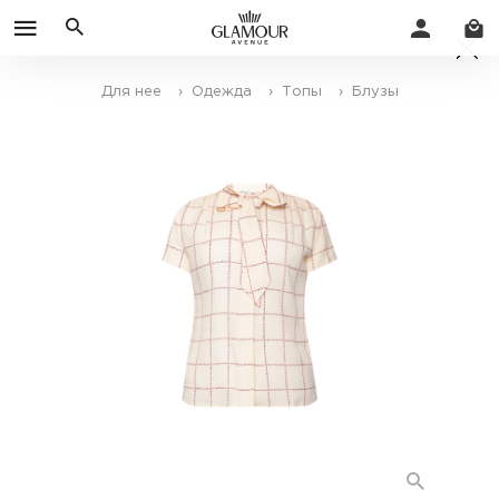
Для нее
› Одежда
› Топы
› Блузы