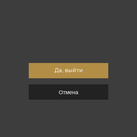
Вы точно хотите выйти?
Да, выйти
Отмена
{*
*}