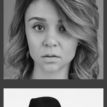
Galya
+998911648651