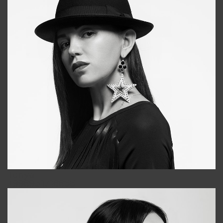
Tonya
+998931718866