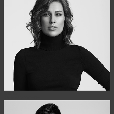
Elena
+998903282619