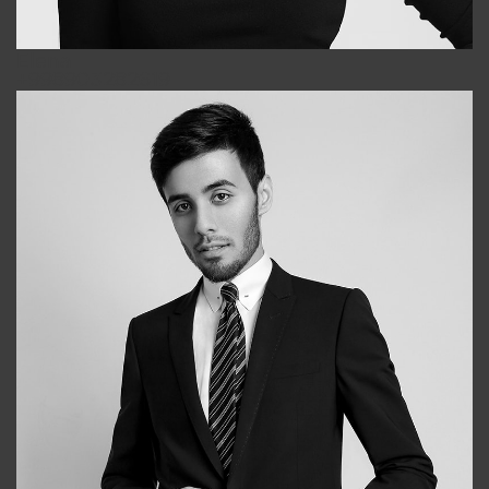
Elena
+998903282619