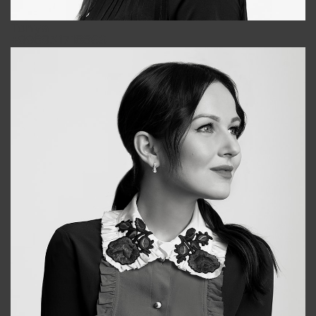
Tonya
+998931718866