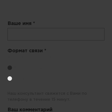
Запрос цены
Ваше имя *
Формат связи *
Выберите удобный способ получения цен.
Обратный звонок
Электронная почта
Наш консультант свяжется с Вами по
телефону в течение 15 минут.
Ваш комментарий