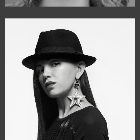
Galya
+998911648651