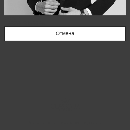
Bobur
+998909166696
Отмена
Вы удалили товар из корзины