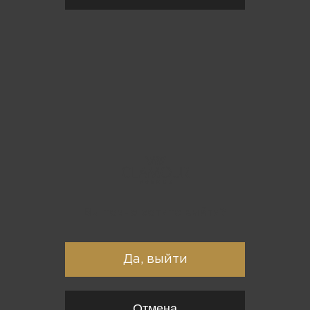
Вы точно хотите выйти?
Да, выйти
Отмена