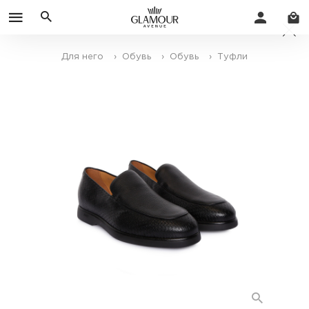
Для него
› Обувь
› Обувь
› Туфли