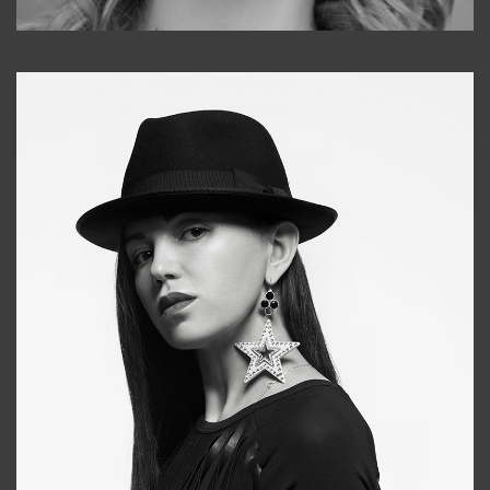
Galya
+998911648651