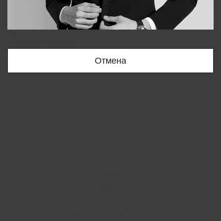
Bobur
+998909166696
Отмена
Вы удалили товар из корзины