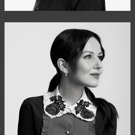
Tonya
+998931718866