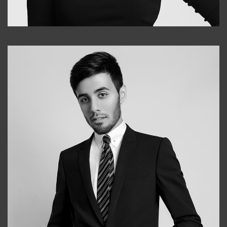
Elena
+998903282619