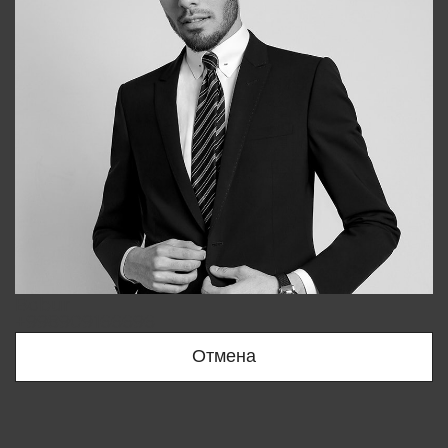
Bobur
+998909166696
Отмена