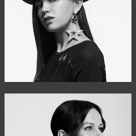
Tonya
+998931718866