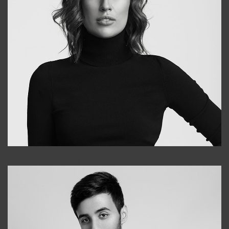
Elena
+998903282619