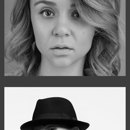
Galya
+998911648651