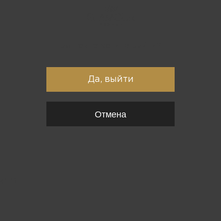
Вы точно хотите выйти?
Да, выйти
Отмена
{*
*}