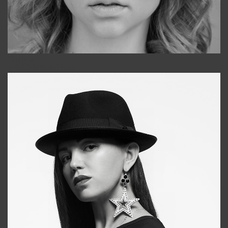
Galya
+998911648651