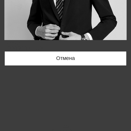
Bobur
+998909166696
Отмена