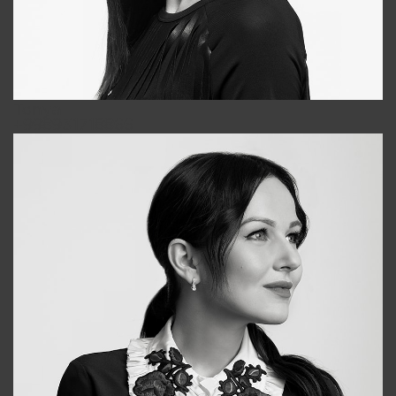
Tonya
+998931718866