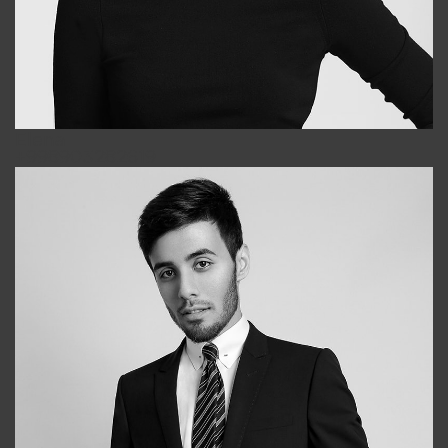
Elena
+998903282619