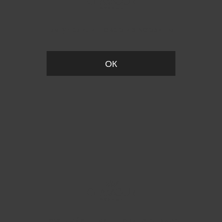
Вы удалили товар из корзины
ОК
Пожалуйста, установите размер