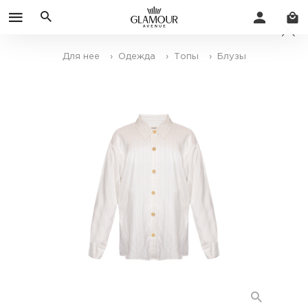
Для нее
› Одежда
› Топы
› Блузы