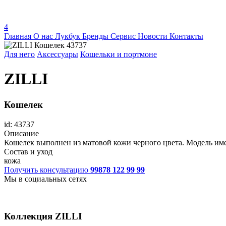
4
Главная
О нас
Лукбук
Бренды
Сервис
Новости
Контакты
Для него
Аксессуары
Кошельки и портмоне
ZILLI
Кошелек
id: 43737
Описание
Кошелек выполнен из матовой кожи черного цвета. Модель име
Состав и уход
кожа
Получить консультацию
99878 122 99 99
Мы в социальных сетях
Коллекция
ZILLI