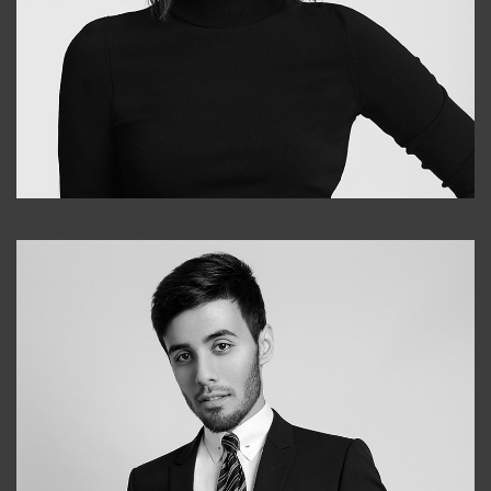
Elena
+998903282619