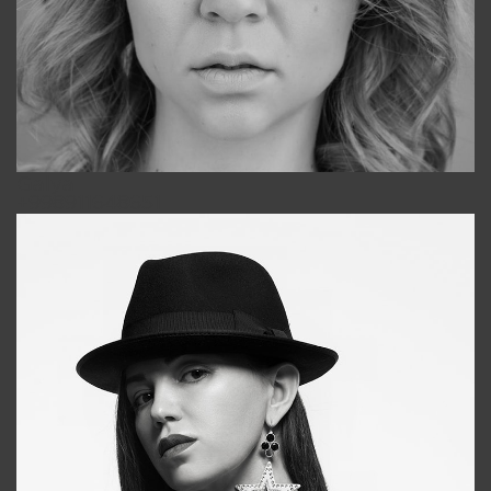
Galya
+998911648651