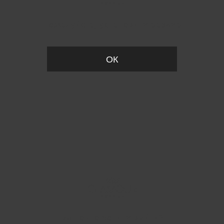
Пожалуйста, установите размер
ОК
Вы точно хотите выйти?