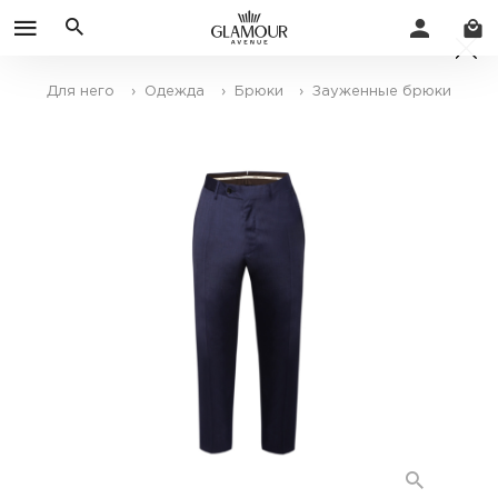
Для него
› Одежда
› Брюки
› Зауженные брюки