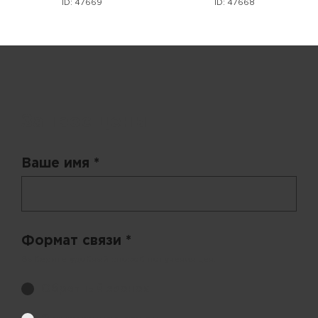
ID: 47669
ID: 47668
Запрос цены
Ваше имя *
Формат связи *
Выберите удобный способ получения цен.
Обратный звонок