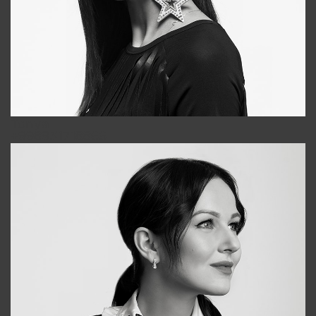
Tonya
+998931718866