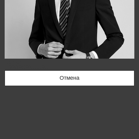
Bobur
+998909166696
Отмена