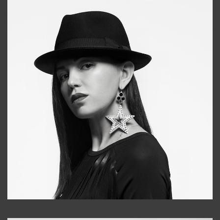
Tonya
+998931718866