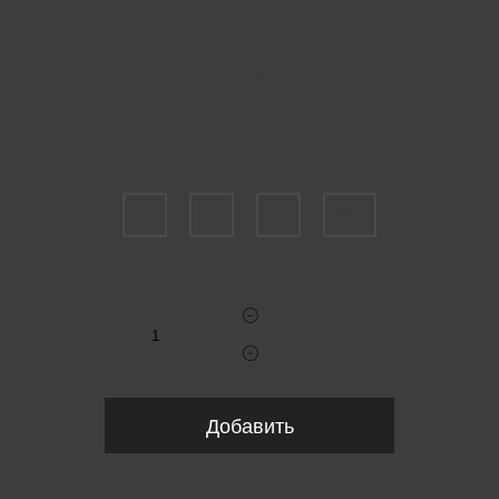
Пожалуйста, выберите размер INT
S
L
XL
XXL
Укажите количество
Добавить