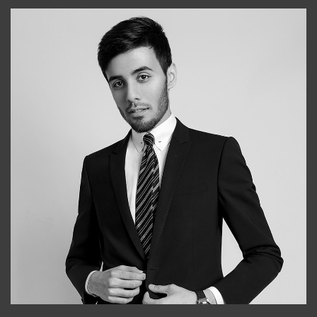
+998903282619
Bobur