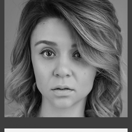
Galya
+998911648651