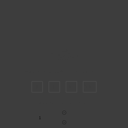
Пожалуйста, выберите размер INT
S
L
XL
XXL
Укажите количество