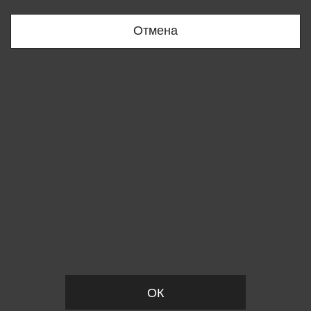
+998909166696
Отмена
Вы удалили товар из корзины
ОК