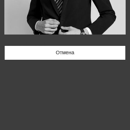
Bobur
+998909166696
Отмена