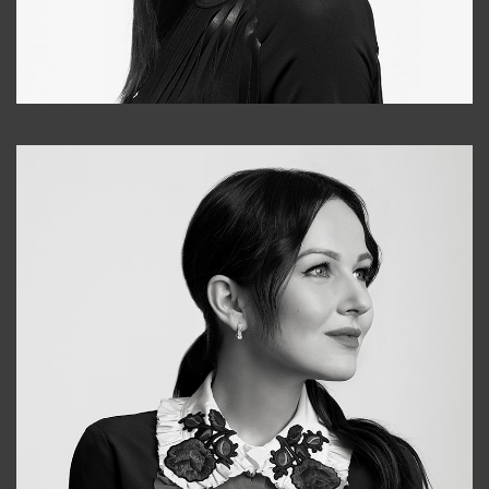
Tonya
+998931718866