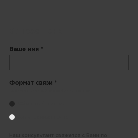
Запрос цены
Ваше имя *
Формат связи *
Выберите удобный способ получения цен.
Обратный звонок
Электронная почта
Наш консультант свяжется с Вами по