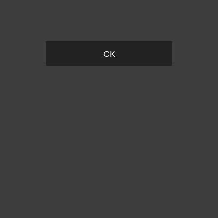
Вы удалили товар из корзины
ОК
Пожалуйста, установите размер