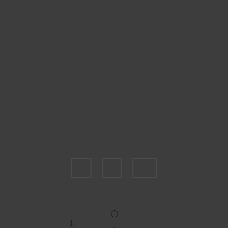
Пожалуйста, выберите размер INT
S
M
XXL
Укажите количество