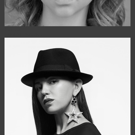
Galya
+998911648651