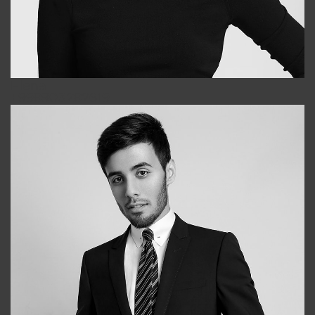
Elena
+998903282619