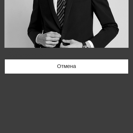
Bobur
+998909166696
Отмена