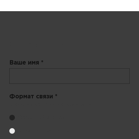
Запрос цены
Ваше имя *
Формат связи *
Выберите удобный способ получения цен.
Обратный звонок
Электронная почта