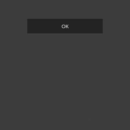
Пожалуйста, установите размер
ОК
Вы точно хотите выйти?