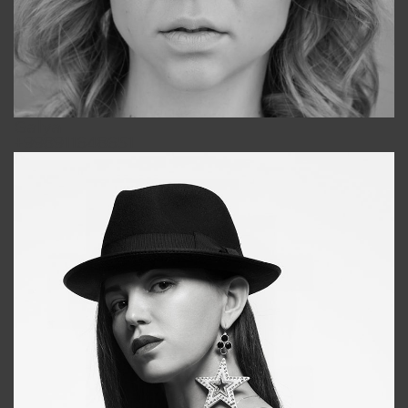
Galya
+998911648651