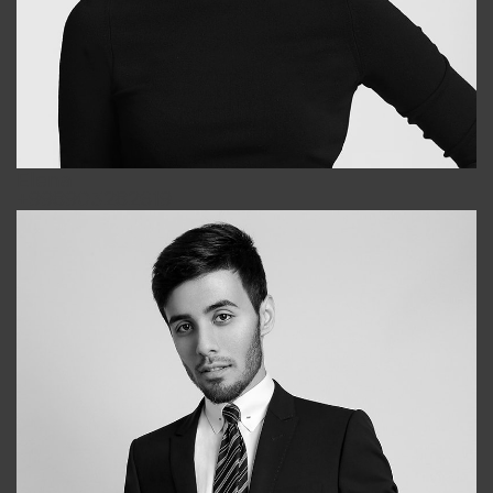
Elena
+998903282619