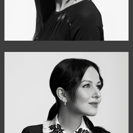
Tonya
+998931718866