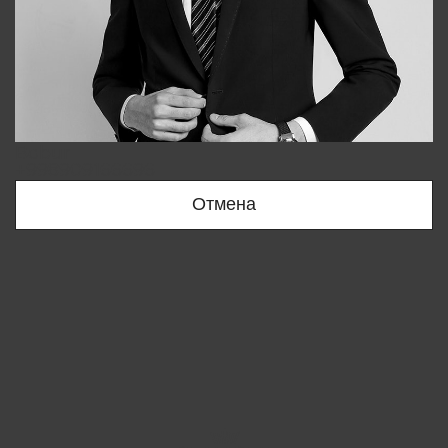
Bobur
+998909166696
Отмена