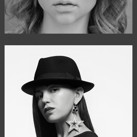
Galya
+998911648651