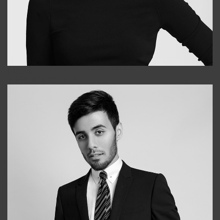
Elena
+998903282619