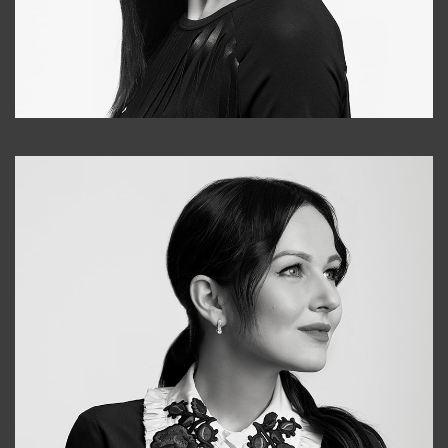
Tonya
+998931718866