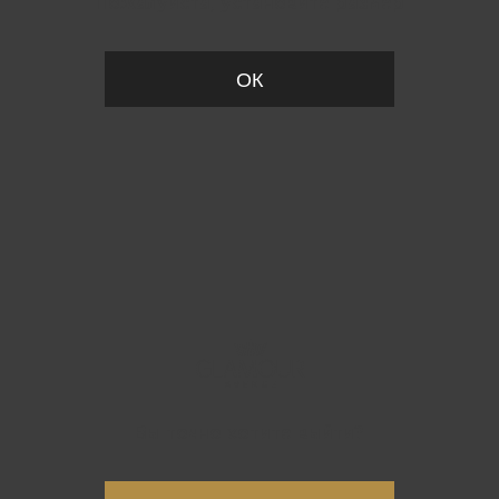
Пожалуйста, установите размер
ОК
Вы точно хотите выйти?