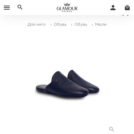
Для него
› Обувь
› Обувь
› Мюли