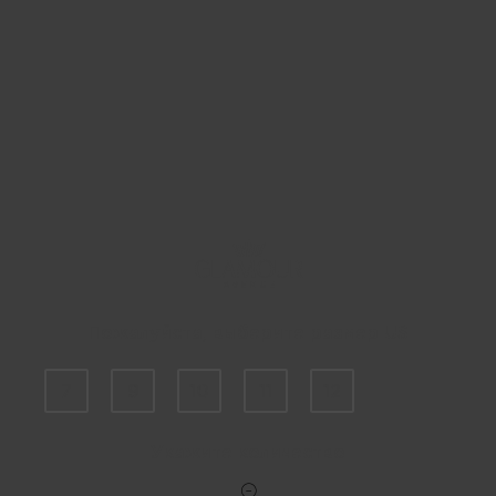
Пожалуйста, выберите размер US
7
9
10
11
12
Укажите количество