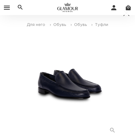
Для него
› Обувь
› Обувь
› Туфли