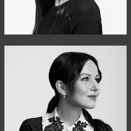
Tonya
+998931718866