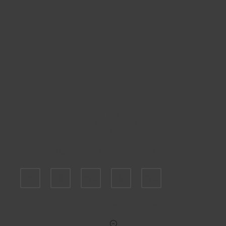
Пожалуйста, выберите размер US
6
8
8,5
9
9,5
Укажите количество