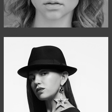
Galya
+998911648651