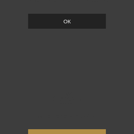
Пожалуйста, установите размер
ОК
Вы точно хотите выйти?