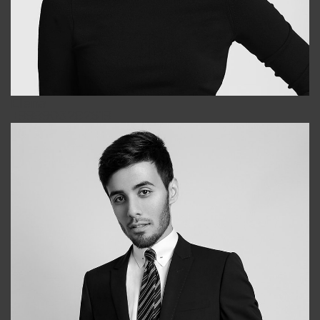
Elena
+998903282619