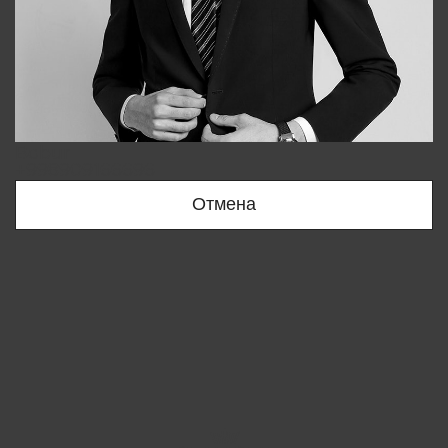
Bobur
+998909166696
Отмена