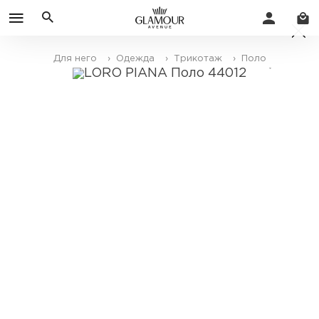
Для него
› Одежда
› Трикотаж
› Поло