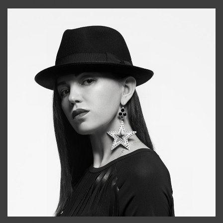
+998911648651
Tonya