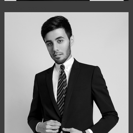
Elena
+998903282619