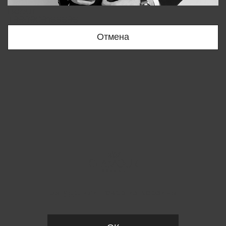
Bobur
+998909166696
Отмена
Вы удалили товар из корзины