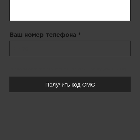
Ваш номер телефона *
+ 998
Запросы обрабатываются с 11:00-20:00 по будням (Пн-Пт)
Получить код СМС