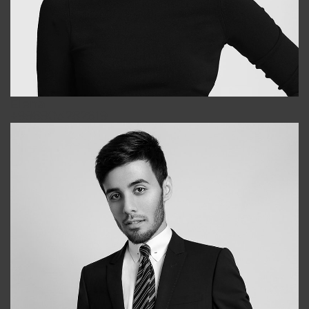
Elena
+998903282619