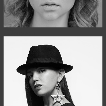
Galya
+998911648651