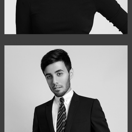
Elena
+998903282619