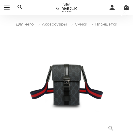
Для него
› Аксессуары
› Сумки
› Планшетки