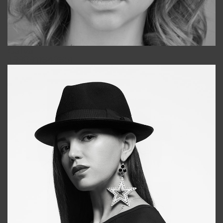
Galya
+998911648651