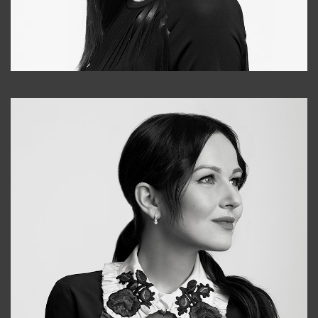
Tonya
+998931718866