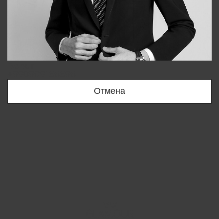
Bobur
+998909166696
Отмена