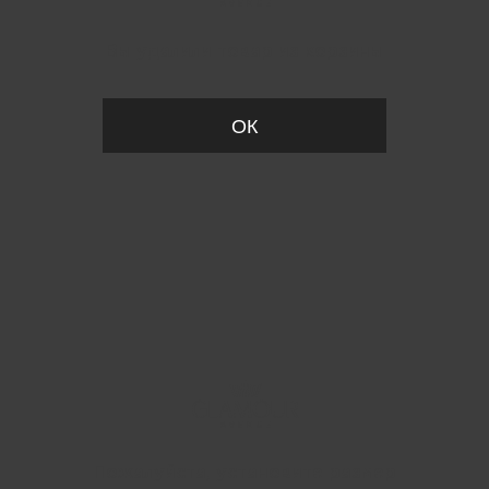
Вы удалили товар из корзины
ОК
Пожалуйста, установите размер