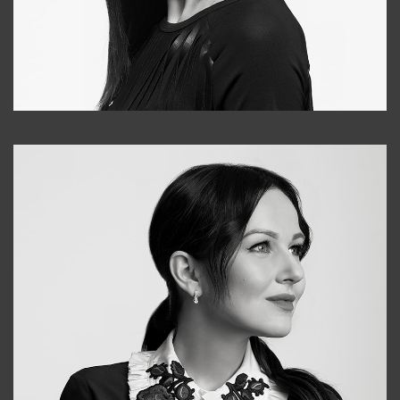
Tonya
+998931718866