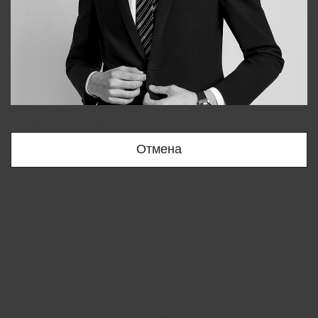
Bobur
+998909166696
Отмена