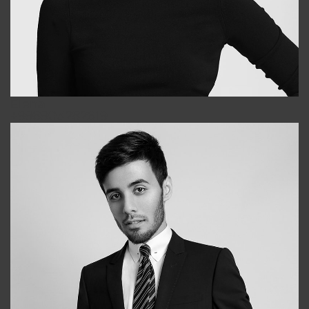
Elena
+998903282619