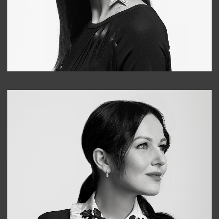
Tonya
+998931718866