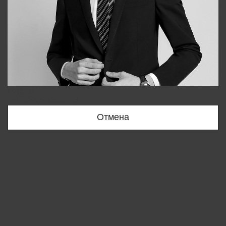
Bobur
+998909166696
Отмена