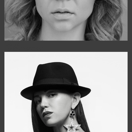
Galya
+998911648651