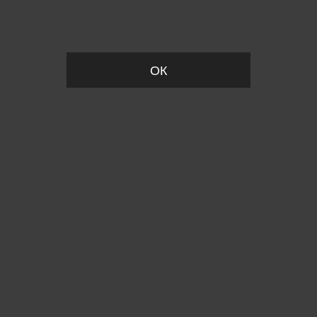
Пожалуйста, установите размер
ОК
Вы точно хотите выйти?