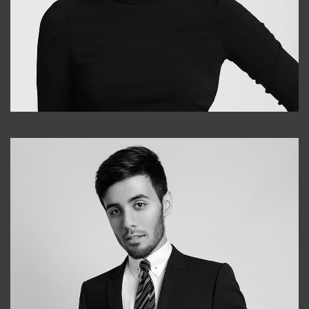
Elena
+998903282619