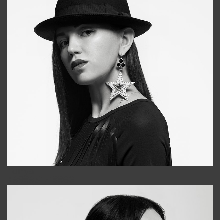
Tonya
+998931718866