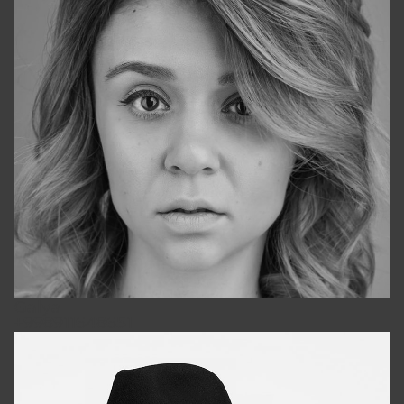
Galya
+998911648651