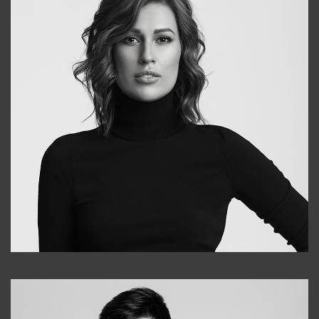
Elena
+998903282619