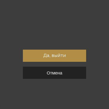
Вы точно хотите выйти?
Да, выйти
Отмена
{*
*}