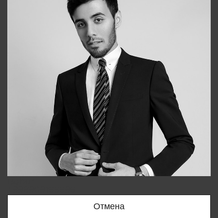
Bobur
+998909166696
Отмена