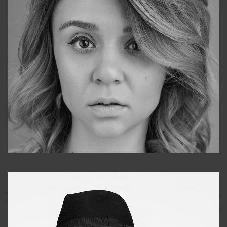
Galya
+998911648651