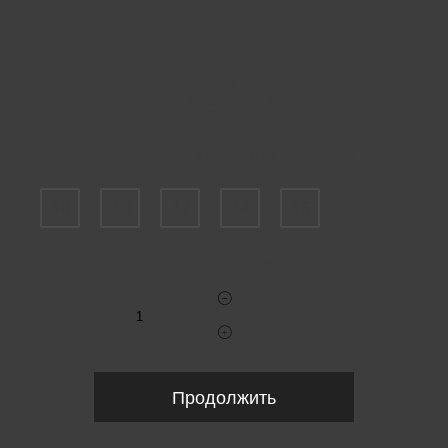
Пожалуйста, выберите размер IT
38
40
42
44
46
Укажите количество
Продолжить