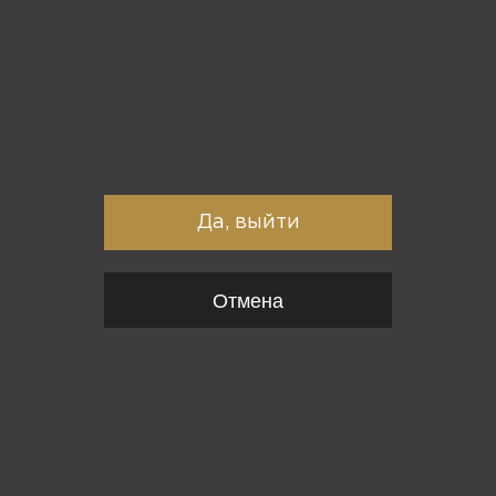
Вы точно хотите выйти?
Да, выйти
Отмена
{*
*}