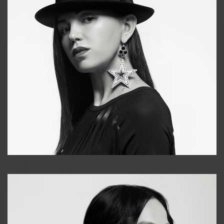
Tonya
+998931718866