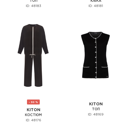
ТОП
ЮБКА
ID: 48183
ID: 48181
- 30 %
KITON
ТОП
KITON
ID: 48169
КОСТЮМ
ID: 48176