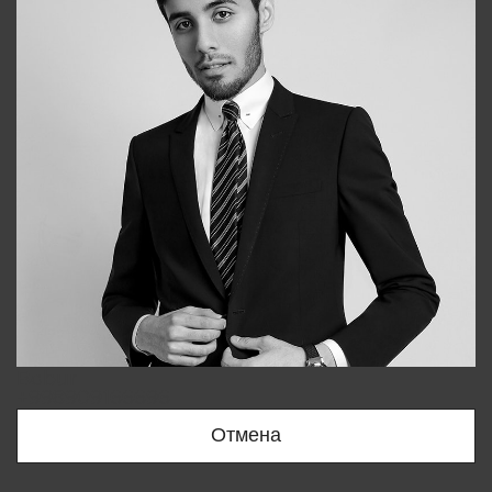
Bobur
+998909166696
Отмена