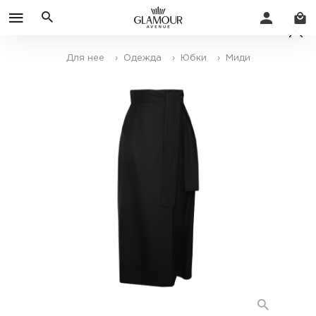
Для нее
› Одежда
› Юбки
› Миди