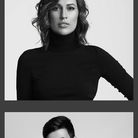
Elena
+998903282619