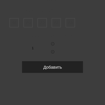
Пожалуйста, выберите размер IT
38
40
42
44
46
Укажите количество
Добавить