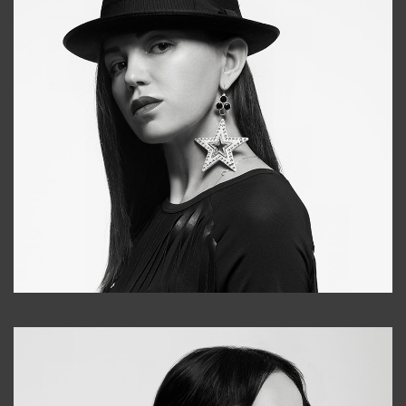
Tonya
+998931718866