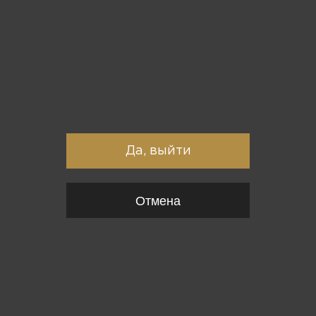
Вы точно хотите выйти?
Да, выйти
Отмена
{*
*}