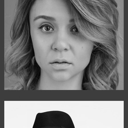
Galya
+998911648651