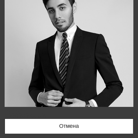
Bobur
+998909166696
Отмена