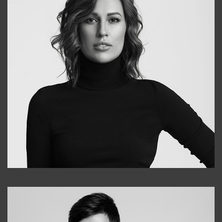
Elena
+998903282619