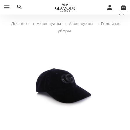
Для него
› Аксессуары
› Аксессуары
› Головные
уборы