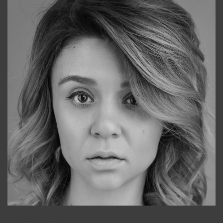
Galya
+998911648651