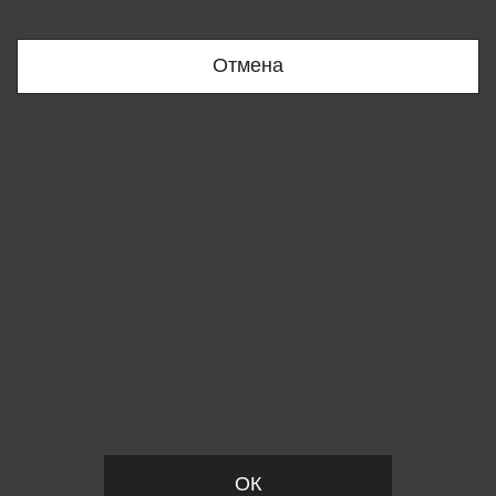
Bobur
+998909166696
Отмена
Вы удалили товар из корзины
ОК