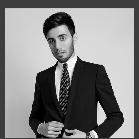
Elena
+998903282619