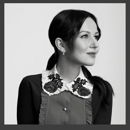
+998931718866
Alena