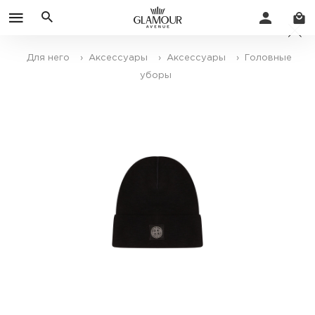
Для него
› Аксессуары
› Аксессуары
› Головные
уборы