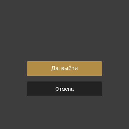
Вы точно хотите выйти?
Да, выйти
Отмена
{*
*}