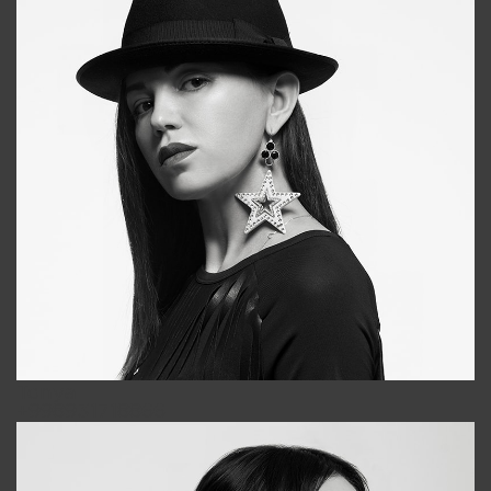
Tonya
+998931718866