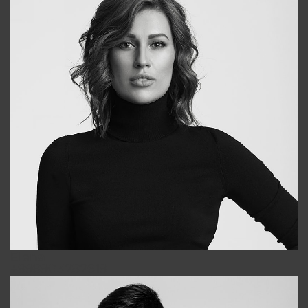
Elena
+998903282619