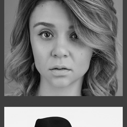
Galya
+998911648651