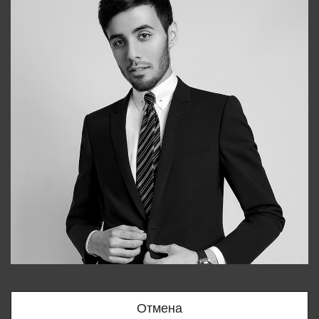
Bobur
+998909166696
Отмена