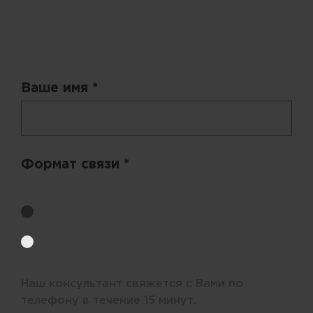
Запрос цены
Ваше имя *
Формат связи *
Выберите удобный способ получения цен.
Обратный звонок
Электронная почта
Наш консультант свяжется с Вами по
телефону в течение 15 минут.