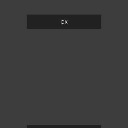
Вы удалили товар из корзины
ОК
Пожалуйста, установите размер