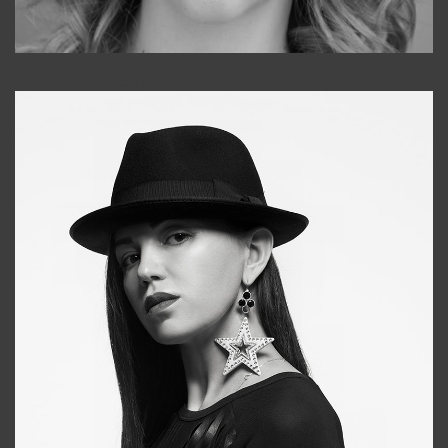
Galya
+998911648651