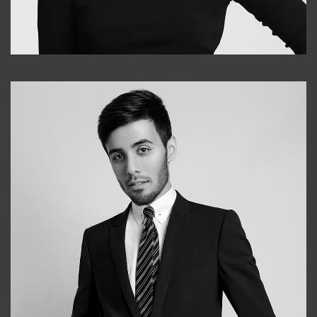
Elena
+998903282619