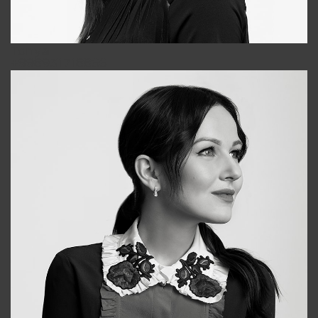
Tonya
+998931718866