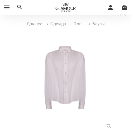
Для нее
› Одежда
› Топы
› Блузы