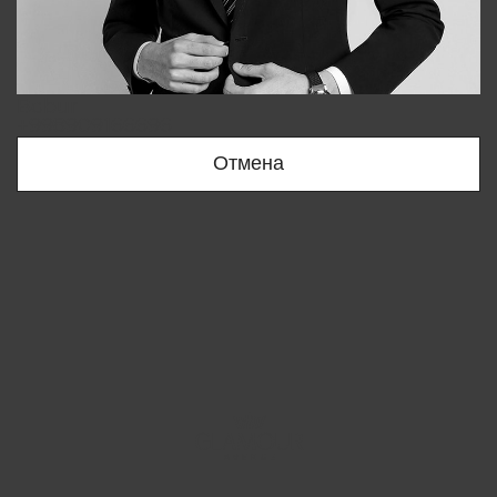
Bobur
+998909166696
Отмена