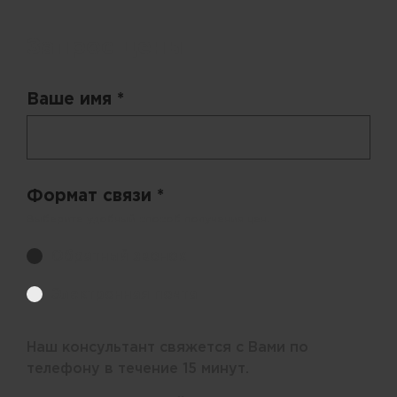
Запрос цены
Ваше имя *
Формат связи *
Выберите удобный способ получения цен.
Обратный звонок
Электронная почта
Наш консультант свяжется с Вами по
телефону в течение 15 минут.