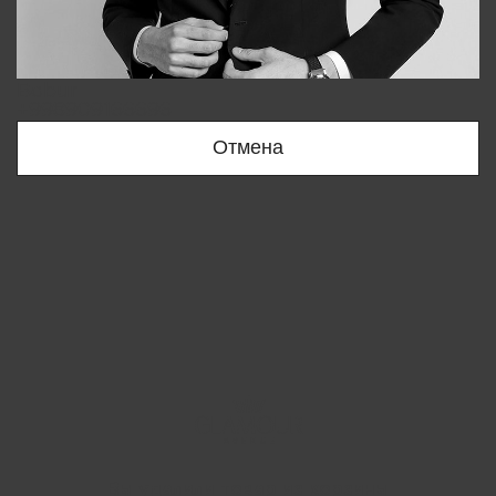
Bobur
+998909166696
Отмена
Вы удалили товар из корзины