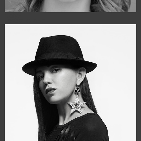
Galya
+998911648651