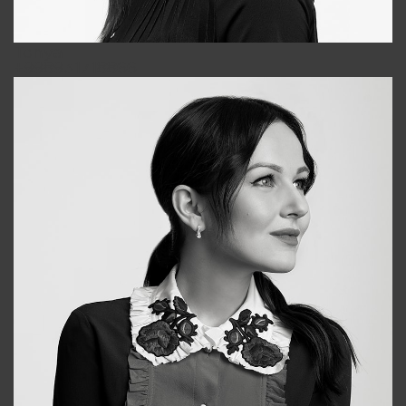
Tonya
+998931718866