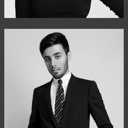
Elena
+998903282619