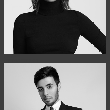
Elena
+998903282619