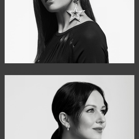
Tonya
+998931718866