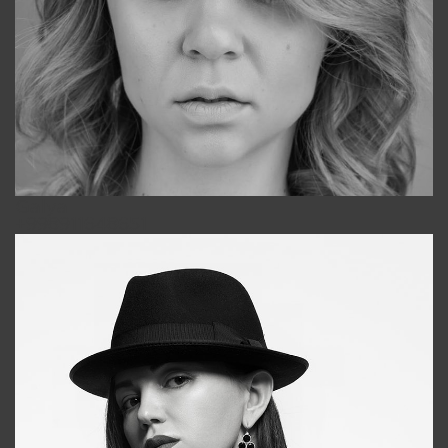
Galya
+998911648651