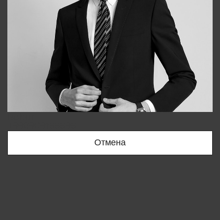
Bobur
+998909166696
Отмена