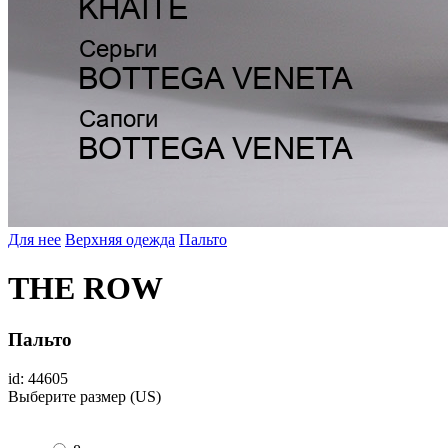
Для нее
Верхняя одежда
Пальто
THE ROW
Пальто
id: 44605
Выберите размер (US)