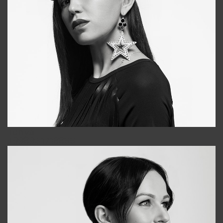
Tonya
+998931718866