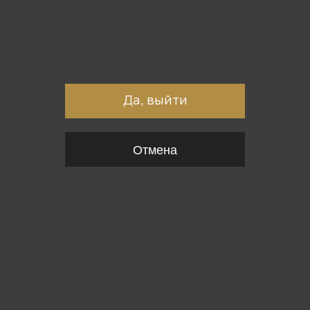
Вы точно хотите выйти?
Да, выйти
Отмена
{*
*}