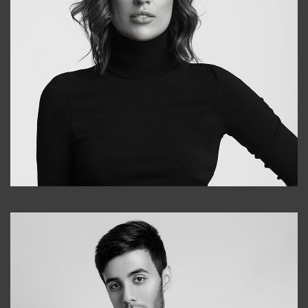
Elena
+998903282619