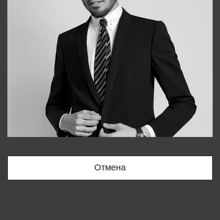
Bobur
+998909166696
Отмена