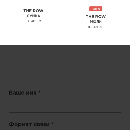
- 30 %
THE ROW
СУМКА
THE ROW
ID: 48150
МЮЛИ
ID: 48138
Запрос цены
Ваше имя *
Формат связи *