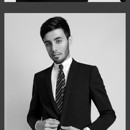
Elena
+998903282619