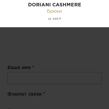
DORIANI CASHMERE
Брюки
id: 44671
Запрос цены
Ваше имя *
Формат связи *
Выберите удобный способ получения цен.