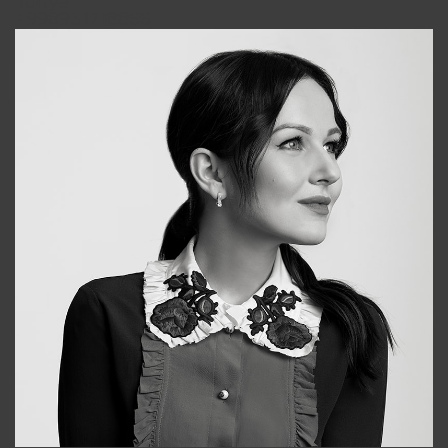
Tonya
+998931718866