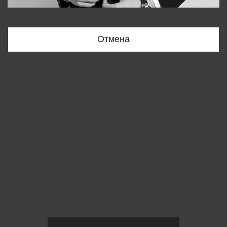
Bobur
+998909166696
Отмена
Вы удалили товар из корзины