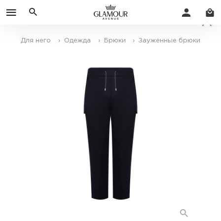
Для него
› Одежда
› Брюки
› Зауженные брюки