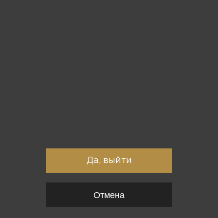
Вы точно хотите выйти?
Да, выйти
Отмена