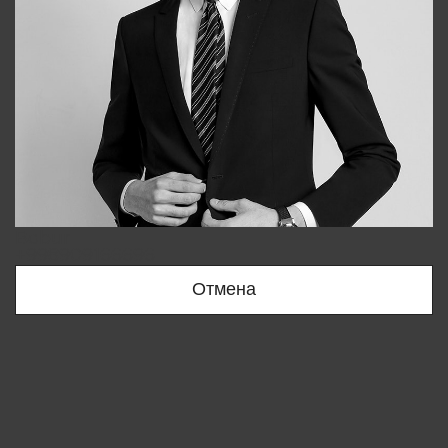
Bobur
+998909166696
Отмена