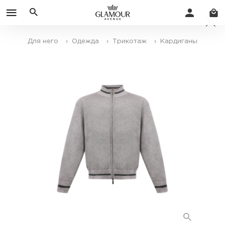
Для него
› Одежда
› Трикотаж
› Кардиганы