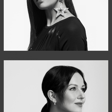
Tonya
+998931718866