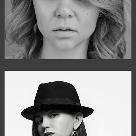
Galya
+998911648651