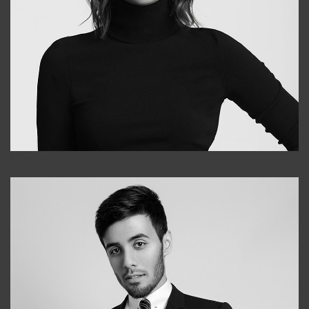
Elena
+998903282619