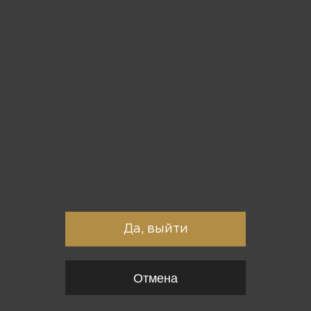
Вы точно хотите выйти?
Да, выйти
Отмена