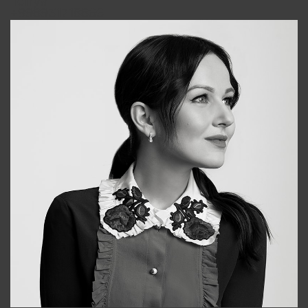
Tonya
+998931718866