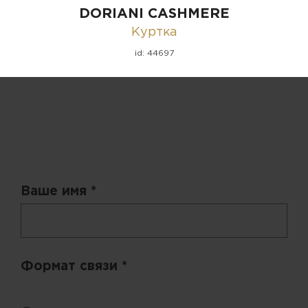
DORIANI CASHMERE
Куртка
id: 44697
Запрос цены
Ваше имя *
Формат связи *
Выберите удобный способ получения цен.