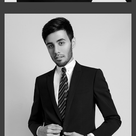
Elena
+998903282619