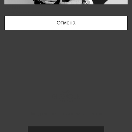
Bobur
+998909166696
Отмена
Вы удалили товар из корзины