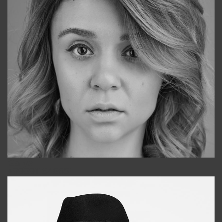
Galya
+998911648651