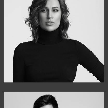
Elena
+998903282619