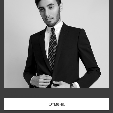
Bobur
+998909166696
Отмена