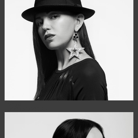
Tonya
+998931718866