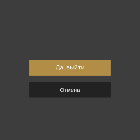
Вы точно хотите выйти?
Да, выйти
Отмена
{*
*}