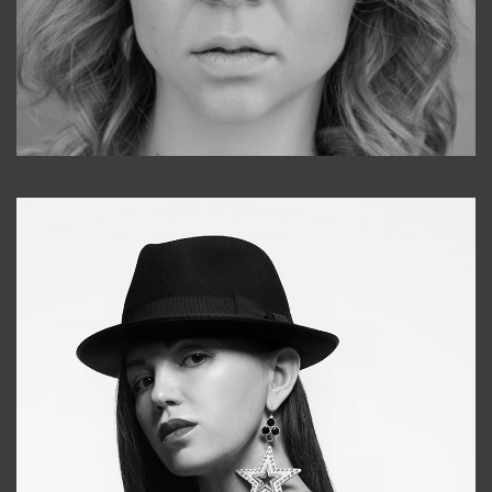
Galya
+998911648651