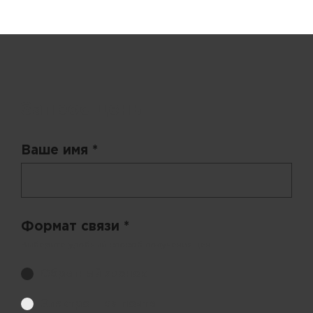
Запрос цены
Ваше имя *
Формат связи *
Выберите удобный способ получения цен.
Обратный звонок
Электронная почта