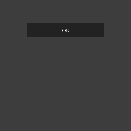
Пожалуйста, установите размер
ОК
Вы точно хотите выйти?