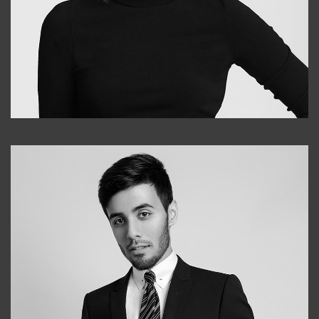
Elena
+998903282619