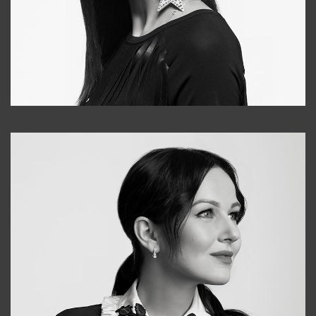
Tonya
+998931718866