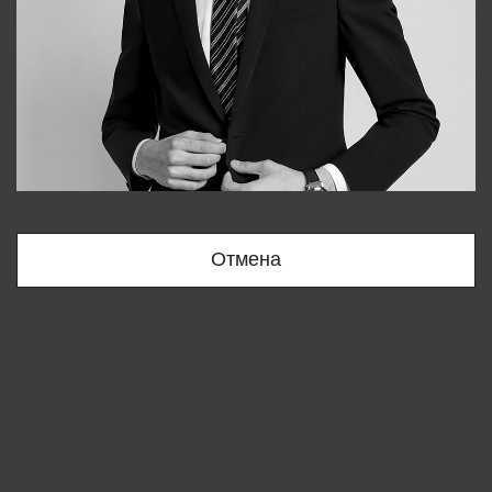
Bobur
+998909166696
Отмена