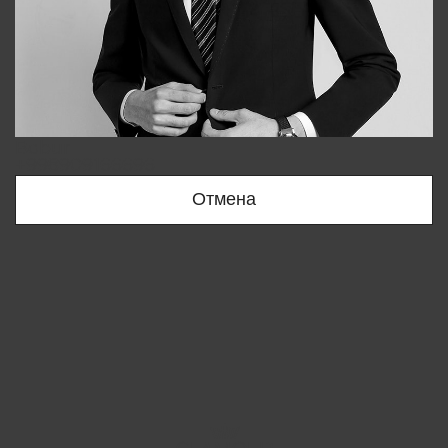
Bobur
+998909166696
Отмена