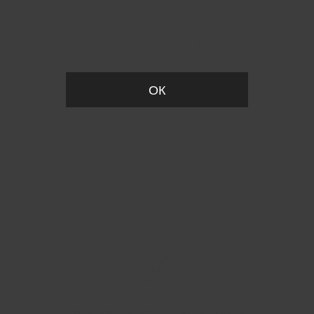
Вы удалили товар из корзины
ОК
Пожалуйста, установите размер