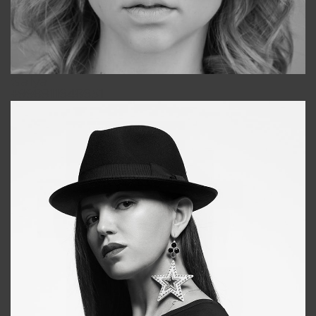
Galya
+998911648651