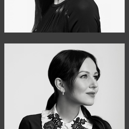
Tonya
+998931718866