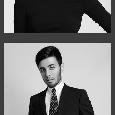
Elena
+998903282619