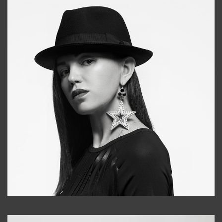
Tonya
+998931718866