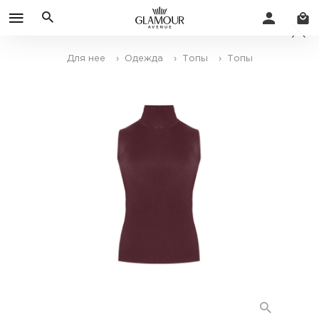
Для нее
› Одежда
› Топы
› Топы