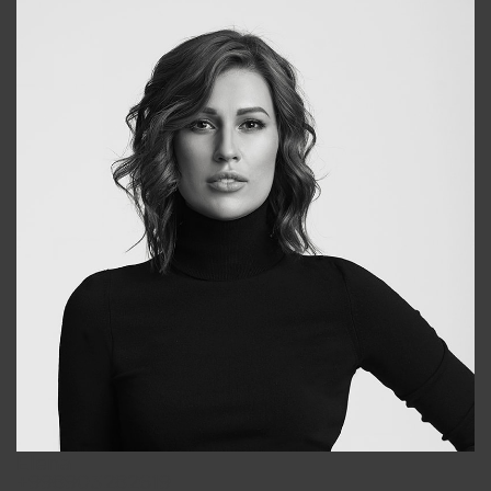
Elena
+998903282619