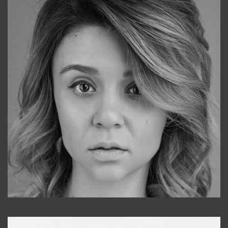
Galya
+998911648651