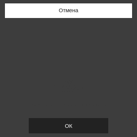
+998909166696
Отмена
Вы удалили товар из корзины
ОК