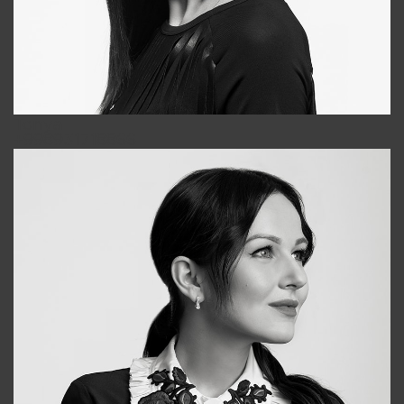
Tonya
+998931718866