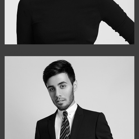
Elena
+998903282619