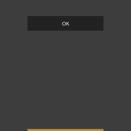
Пожалуйста, установите размер
ОК
Вы точно хотите выйти?