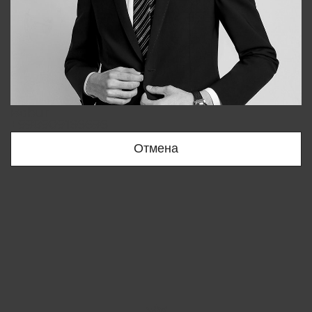
Bobur
+998909166696
Отмена