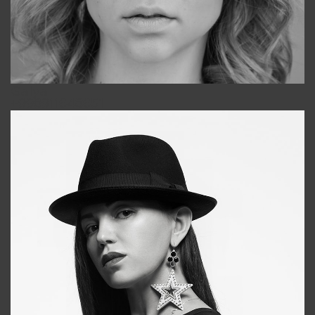
Galya
+998911648651