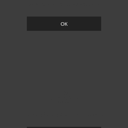
Вы удалили товар из корзины
ОК
Пожалуйста, установите размер