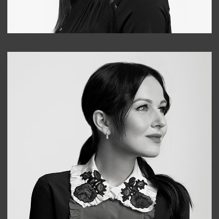
Tonya
+998931718866