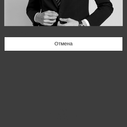
Bobur
+998909166696
Отмена