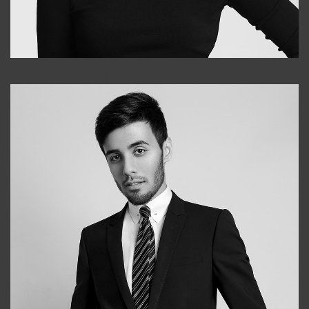
Elena
+998903282619