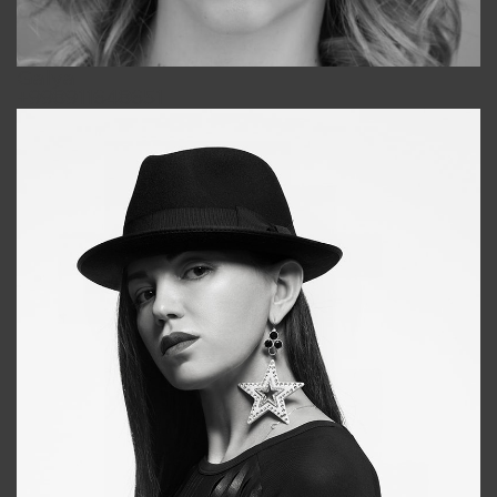
Galya
+998911648651