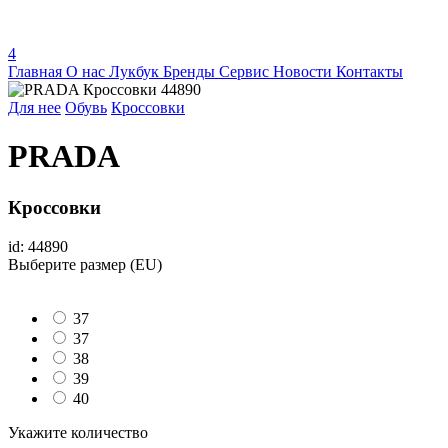
4
Главная
О нас
Лукбук
Бренды
Сервис
Новости
Контакты
Для нее
Обувь
Кроссовки
PRADA
Кроссовки
id: 44890
Выберите размер (EU)
37
37
38
39
40
Укажите количество