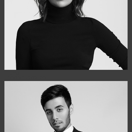
Elena
+998903282619