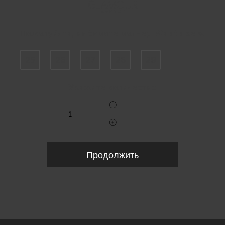
Пожалуйста, выберите размер Waist size w
25
26
27
28
29
Укажите количество
Продолжить