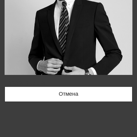
Bobur
+998909166696
Отмена