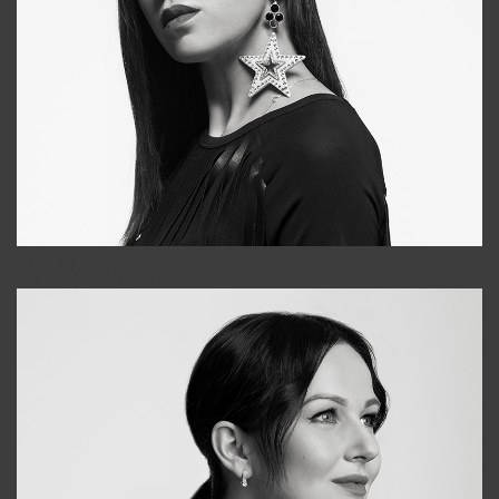
Tonya
+998931718866