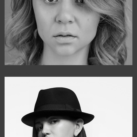
Galya
+998911648651