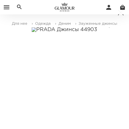
Для нее
› Одежда
› Деним
› Зауженные джинсы