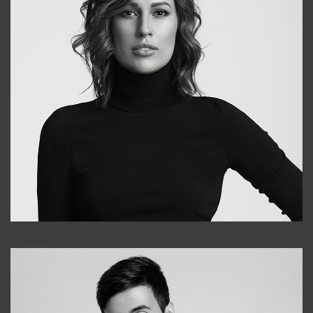
Elena
+998903282619