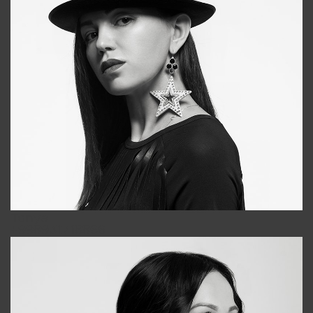
Tonya
+998931718866