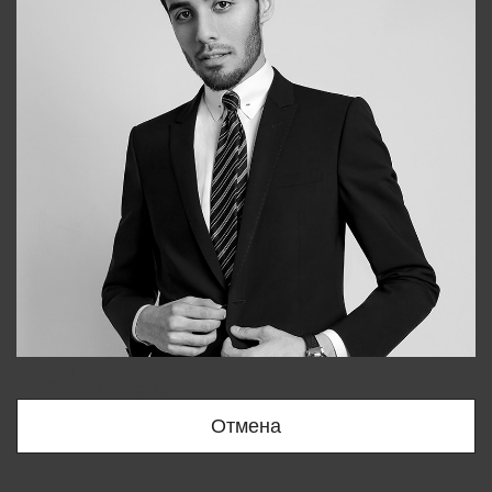
Bobur
+998909166696
Отмена