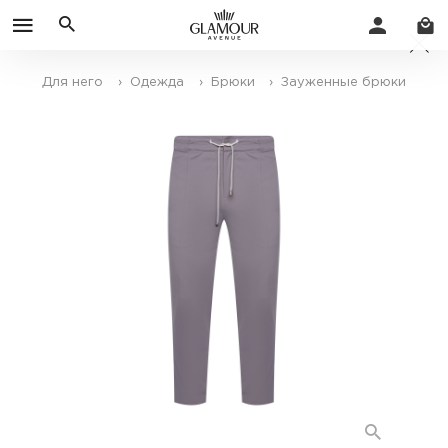
Для него
› Одежда
› Брюки
› Зауженные брюки