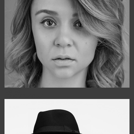
Galya
+998911648651