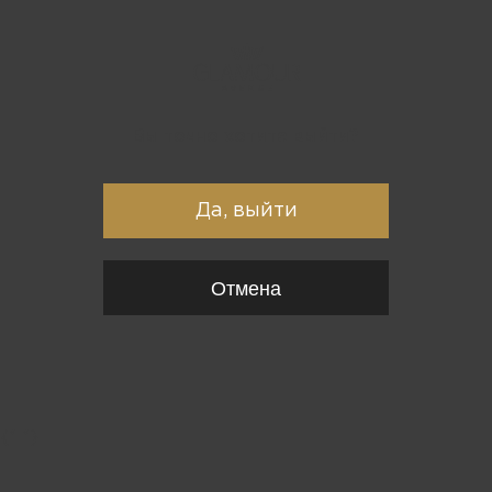
Вы точно хотите выйти?
Да, выйти
Отмена
{*
*}