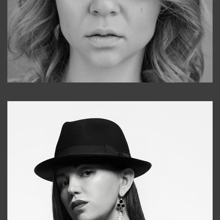
Galya
+998911648651