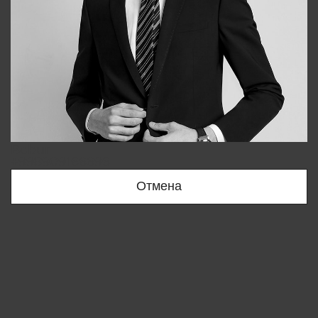
Bobur
+998909166696
Отмена