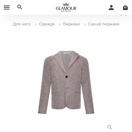
Для него
› Одежда
› Пиджаки
› Casual пиджаки