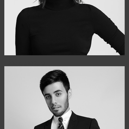
Elena
+998903282619