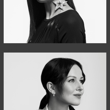
Tonya
+998931718866