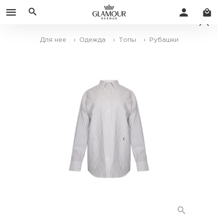
Для нее
› Одежда
› Топы
› Рубашки