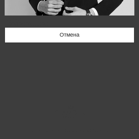
Bobur
+998909166696
Отмена
Вы удалили товар из корзины