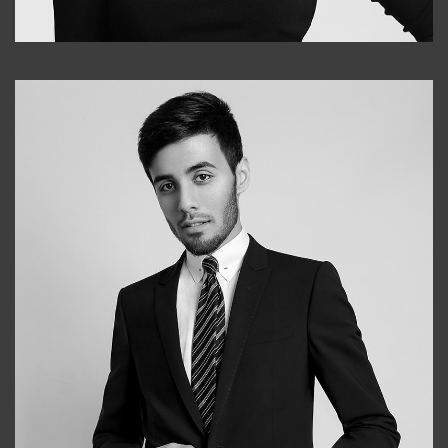
Elena
+998903282619