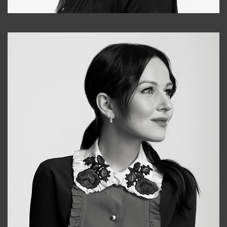
Tonya
+998931718866