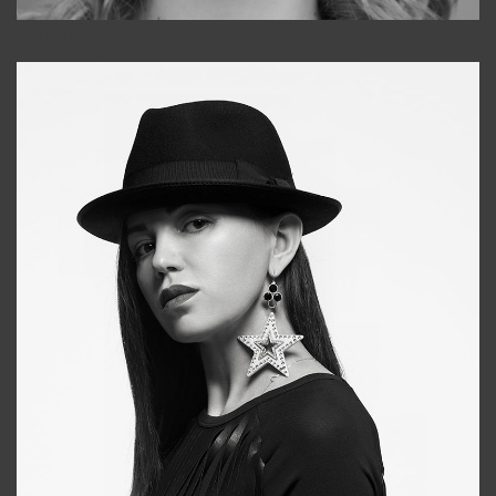
Galya
+998911648651