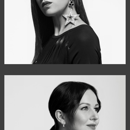
Tonya
+998931718866