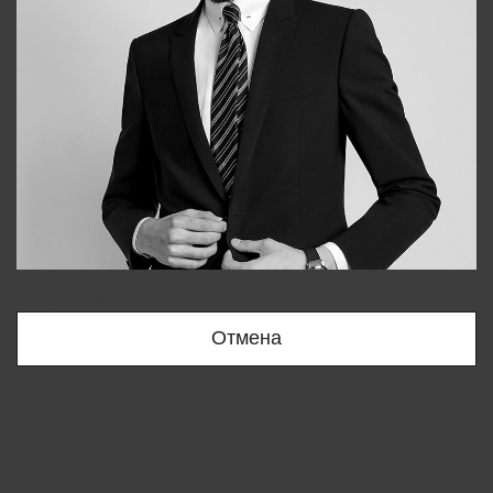
Bobur
+998909166696
Отмена