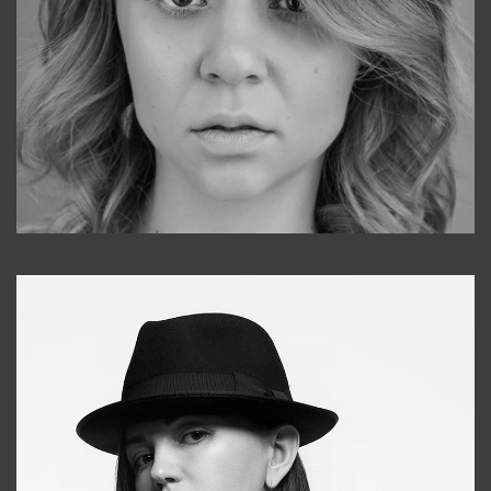
Galya
+998911648651