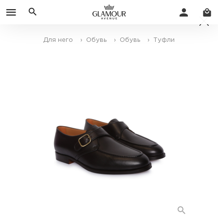
Для него
› Обувь
› Обувь
› Туфли