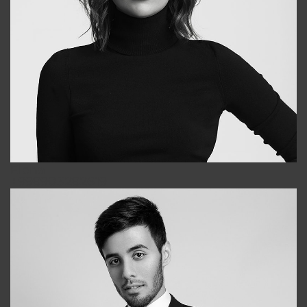
Elena
+998903282619